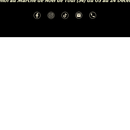
moi au Marché de Noël de Toul (54) du 05 au 24 Décem